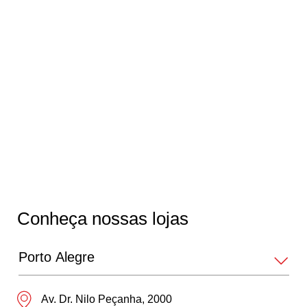
bZ4X
Yaris Cross Hybrid
Hilux Cabine Dupla
Hilux Cabine Simples
Hiace
Conheça nossas lojas
Hiace Furgão 2026
GR Corolla
Av. Dr. Nilo Peçanha, 2000