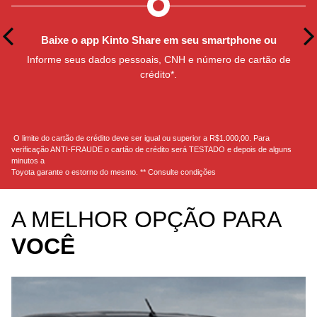
Baixe o app Kinto Share em seu smartphone ou
Informe seus dados pessoais, CNH e número de cartão de
crédito*.
O limite do cartão de crédito deve ser igual ou superior a R$1.000,00. Para
verificação ANTI-FRAUDE o cartão de crédito será TESTADO e depois de alguns
minutos a
Toyota garante o estorno do mesmo. ** Consulte condições
A MELHOR OPÇÃO PARA
VOCÊ