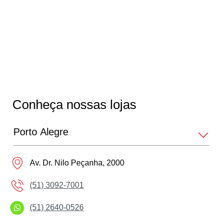
Hilux Cabine Dupla
Hilux Cabine Simples
Hiace
Conheça nossas lojas
Hiace Furgão 2026
GR Corolla
Av. Dr. Nilo Peçanha, 2000
Corolla GR-Sport
(51) 3092-7001
(51) 2640-0526
Corolla Cross GR-Sport